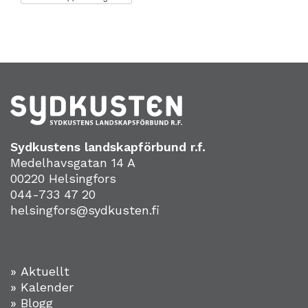
Sydkustens landskapförbund r.f.
Medelhavsgatan 14 A
00220 Helsingfors
044-733 47 20
helsingfors@sydkusten.fi
» Aktuellt
» Kalender
» Blogg