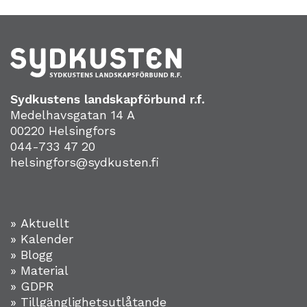
Sydkustens landskapförbund r.f.
Medelhavsgatan 14 A
00220 Helsingfors
044-733 47 20
helsingfors@sydkusten.fi
» Aktuellt
» Kalender
» Blogg
» Material
» GDPR
» Tillgänglighetsutlåtande