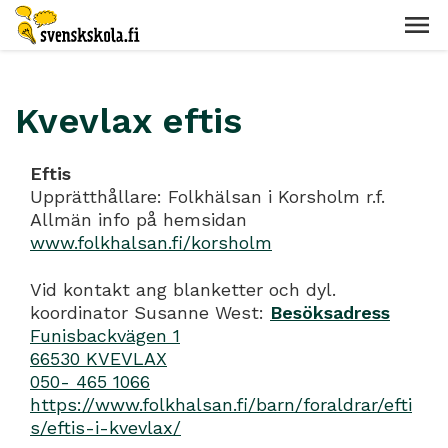
Kvevlax eftis
Eftis
Upprätthållare: Folkhälsan i Korsholm r.f.
Allmän info på hemsidan
www.folkhalsan.fi/korsholm
Vid kontakt ang blanketter och dyl.
koordinator Susanne West:
Besöksadress
Funisbackvägen 1
66530 KVEVLAX
050- 465 1066
https://www.folkhalsan.fi/barn/foraldrar/efti
s/eftis-i-kvevlax/