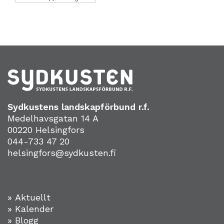
Sydkustens landskapförbund r.f.
Medelhavsgatan 14 A
00220 Helsingfors
044-733 47 20
helsingfors@sydkusten.fi
» Aktuellt
» Kalender
» Blogg