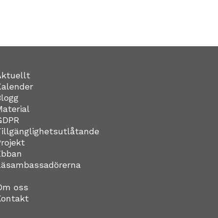
Aktuellt
Kalender
Blogg
Material
GDPR
Tillgänglighetsutlåtande
Projekt
Ebban
Läsambassadörerna
Om oss
Kontakt