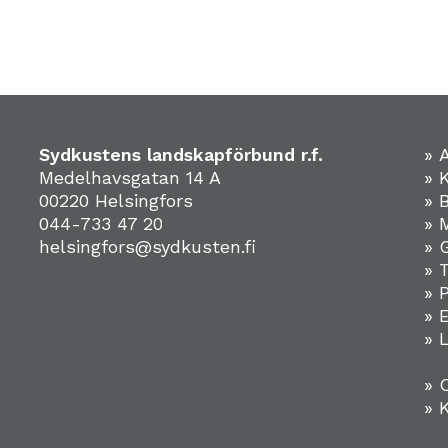
Sydkustens landskapförbund r.f.
» 
Medelhavsgatan 14 A
» 
00220 Helsingfors
» 
044-733 47 20
» 
helsingfors@sydkusten.fi
» 
» 
» 
»
» 
» 
» 