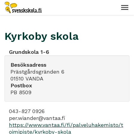
Kyrkoby skola
Grundskola 1-6
Besöksadress
Prästgårdsgränden 6
01510 VANDA
Postbox
PB 8509
043-827 0926
per.wiander@vantaa.fi
https://www.vantaa.fi/fi/palveluhakemisto/t
oimipiste/kyrkoby-skola