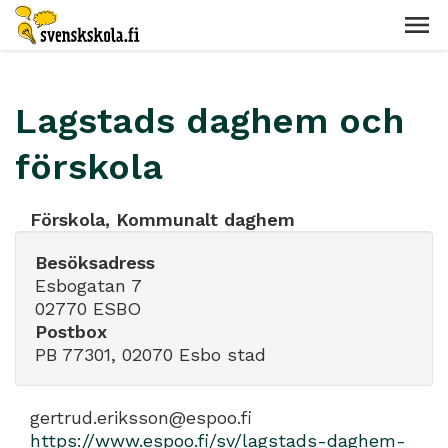
Lagstads daghem och
förskola
Förskola, Kommunalt daghem
Besöksadress
Esbogatan 7
02770 ESBO
Postbox
PB 77301, 02070 Esbo stad
gertrud.eriksson@espoo.fi
https://www.espoo.fi/sv/lagstads-daghem-