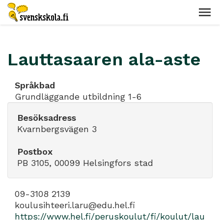
Lauttasaaren ala-aste
Språkbad
Grundläggande utbildning 1-6
Besöksadress
Kvarnbergsvägen 3
Postbox
PB 3105, 00099 Helsingfors stad
09-3108 2139
koulusihteeri.laru@edu.hel.fi
https://www.hel.fi/peruskoulut/fi/koulut/lau