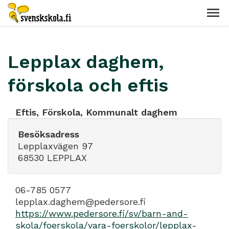
Lepplax daghem,
förskola och eftis
Eftis, Förskola, Kommunalt daghem
Besöksadress
Lepplaxvägen 97
68530 LEPPLAX
06-785 0577
lepplax.daghem@pedersore.fi
https://www.pedersore.fi/sv/barn-and-
skola/foerskola/vara-foerskolor/lepplax-