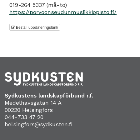
019-264 5337 (må-to)
https://porvoonseudunmusiikkiopisto.fi/
Beställ uppdateringslänk
Sydkustens landskapförbund r.f.
Medelhavsgatan 14 A
00220 Helsingfors
044-733 47 20
helsingfors@sydkusten.fi