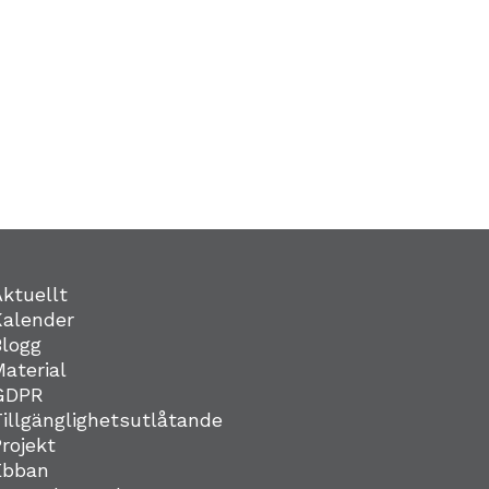
Aktuellt
Kalender
Blogg
Material
GDPR
Tillgänglighetsutlåtande
Projekt
Ebban