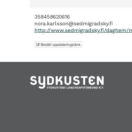
358458620616
nora.karlsson@sedmigradsky.fi
http://www.sedmigradsky.fi/daghem/m
Beställ uppdateringslänk