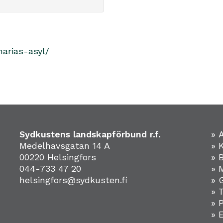
arias-asyl/
Sydkustens landskapförbund r.f.
» 
Medelhavsgatan 14 A
» 
00220 Helsingfors
» 
044-733 47 20
» 
helsingfors@sydkusten.fi
» 
» 
» 
»