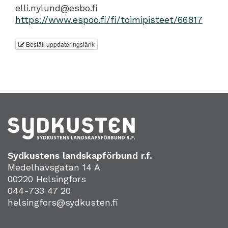
elli.nylund@esbo.fi
https://www.espoo.fi/fi/toimipisteet/66817
Beställ uppdateringslänk
Sydkustens landskapförbund r.f.
Medelhavsgatan 14 A
00220 Helsingfors
044-733 47 20
helsingfors@sydkusten.fi