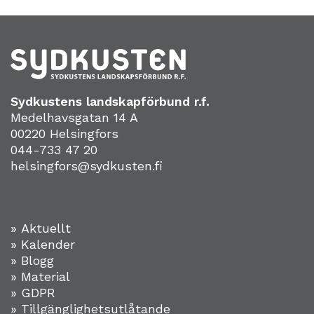
Sydkustens landskapförbund r.f.
Medelhavsgatan 14 A
00220 Helsingfors
044-733 47 20
helsingfors@sydkusten.fi
» Aktuellt
» Kalender
» Blogg
» Material
» GDPR
» Tillgänglighetsutlåtande