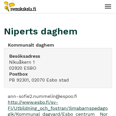
Niperts daghem
Kommunalt daghem
Besöksadress
Nikuåkern 1
02920 ESBO
Postbox
PB 92301, 02070 Esbo stad
ann-sofie2.nummelin@espoo.fi
http://www.esbo.fi/sv-
FI/Utbildning_och_fostran/Smabarnspedago
gik/Kommunal_dagvard/Esbo_centrum__Nor