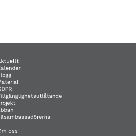
Aktuellt
Kalender
Blogg
Material
GDPR
Tillgänglighetsutlåtande
Projekt
Ebban
Läsambassadörerna
Om oss