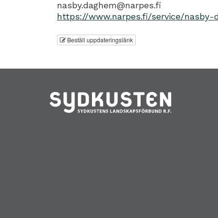
nasby.daghem@narpes.fi
https://www.narpes.fi/service/nasby
Beställ uppdateringslänk