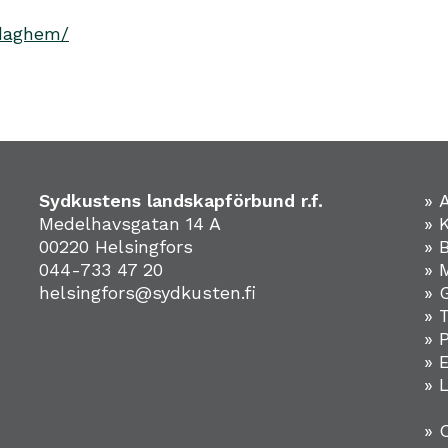
-daghem/
Sydkustens landskapförbund r.f.
» 
Medelhavsgatan 14 A
» 
00220 Helsingfors
» 
044-733 47 20
» 
helsingfors@sydkusten.fi
» 
» 
» 
»
» 
» 