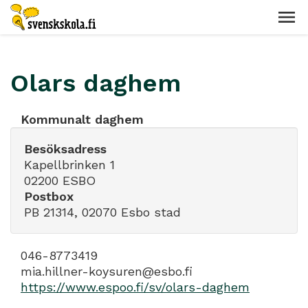
Olars daghem
Kommunalt daghem
Besöksadress
Kapellbrinken 1
02200 ESBO
Postbox
PB 21314, 02070 Esbo stad
046-8773419
mia.hillner-koysuren@esbo.fi
https://www.espoo.fi/sv/olars-daghem