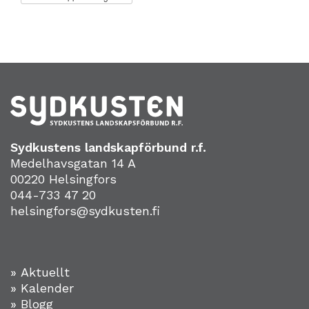
Sydkustens landskapförbund r.f.
Medelhavsgatan 14 A
00220 Helsingfors
044-733 47 20
helsingfors@sydkusten.fi
» Aktuellt
» Kalender
» Blogg