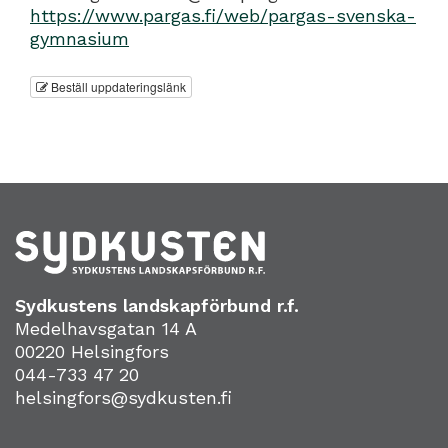
https://www.pargas.fi/web/pargas-svenska-
gymnasium
Beställ uppdateringslänk
Sydkustens landskapförbund r.f.
Medelhavsgatan 14 A
00220 Helsingfors
044-733 47 20
helsingfors@sydkusten.fi