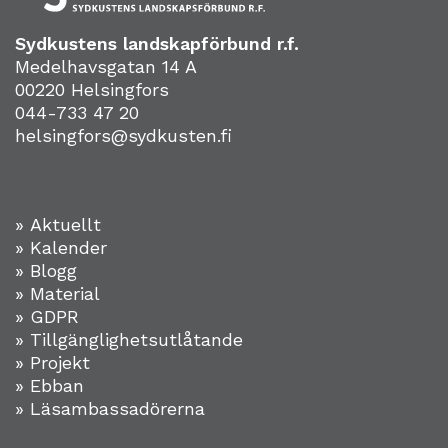
Sydkustens landskapförbund r.f.
Medelhavsgatan 14 A
00220 Helsingfors
044-733 47 20
helsingfors@sydkusten.fi
» Aktuellt
» Kalender
» Blogg
» Material
» GDPR
» Tillgänglighetsutlåtande
» Projekt
»
Ebban
» Läsambassadörerna