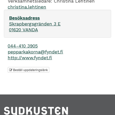
Verksamhetsledare: Christina Lehtinen
christina.lehtinen
Besöksadress
Skrapbergsgränden 3 E
01620 VANDA
044-410 3905
pepparkakorna@fyndet.fi
http://www.fyndet.fi
Beställ uppdateringslänk