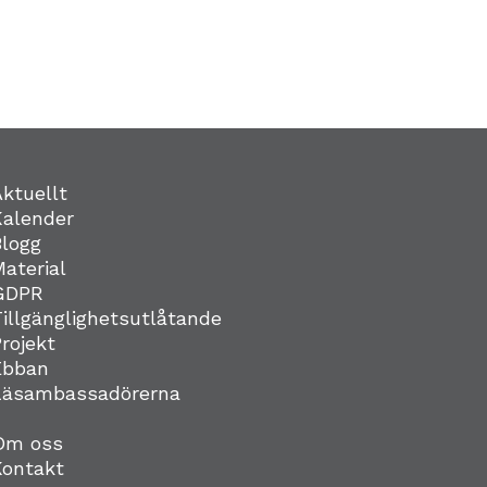
Aktuellt
Kalender
Blogg
Material
GDPR
Tillgänglighetsutlåtande
Projekt
Ebban
Läsambassadörerna
Om oss
Kontakt