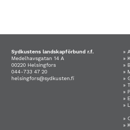
Sydkustens landskapförbund r.f.
» 
Medelhavsgatan 14 A
» 
00220 Helsingfors
» 
044-733 47 20
» 
helsingfors@sydkusten.fi
» 
» 
» 
»
» 
» 
» 