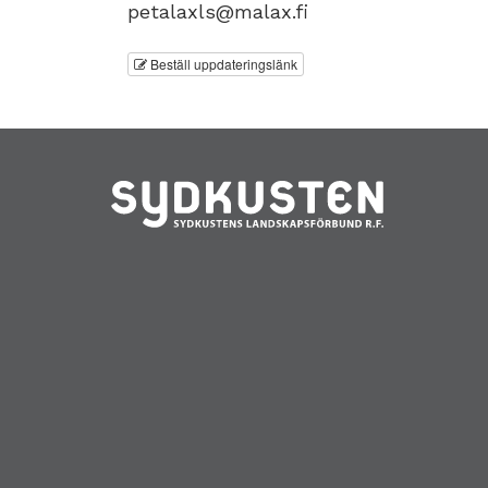
petalaxls@malax.fi
Beställ uppdateringslänk