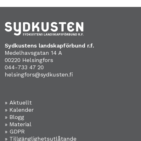
Sydkustens landskapförbund r.f.
Medelhavsgatan 14 A
00220 Helsingfors
044-733 47 20
helsingfors@sydkusten.fi
» Aktuellt
» Kalender
» Blogg
» Material
» GDPR
» Tillgänglighetsutlåtande