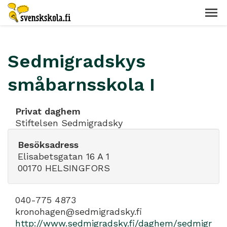
Sedmigradskys
småbarnsskola I
Privat daghem
Stiftelsen Sedmigradsky
Besöksadress
Elisabetsgatan 16 A 1
00170 HELSINGFORS
040-775 4873
kronohagen@sedmigradsky.fi
http://www.sedmigradsky.fi/daghem/sedmigr