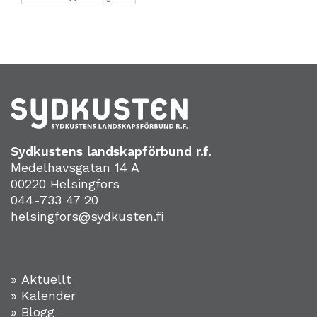
Sydkustens landskapförbund r.f.
Medelhavsgatan 14 A
00220 Helsingfors
044-733 47 20
helsingfors@sydkusten.fi
» Aktuellt
» Kalender
» Blogg