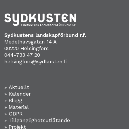
Sydkustens landskapförbund r.f.
Medelhavsgatan 14 A
00220 Helsingfors
044-733 47 20
helsingfors@sydkusten.fi
» Aktuellt
» Kalender
» Blogg
» Material
» GDPR
» Tillgänglighetsutlåtande
» Projekt