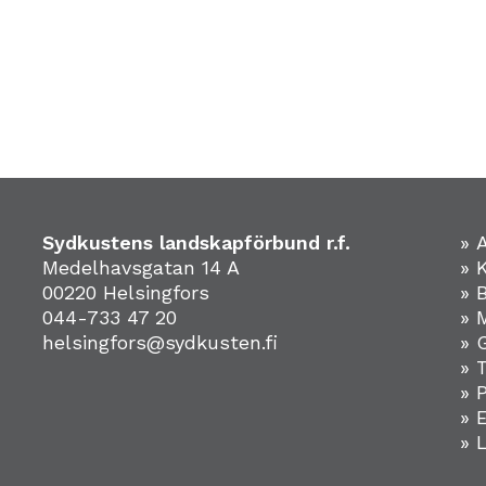
Sydkustens landskapförbund r.f.
» 
Medelhavsgatan 14 A
» 
00220 Helsingfors
» 
044-733 47 20
» 
helsingfors@sydkusten.fi
» 
» 
» 
»
» 