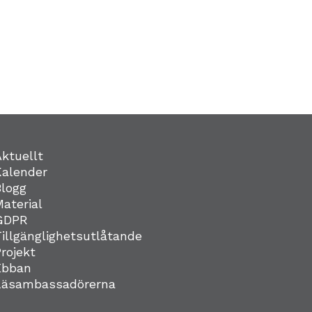
Aktuellt
Kalender
Blogg
Material
GDPR
Tillgänglighetsutlåtande
Projekt
Ebban
Läsambassadörerna