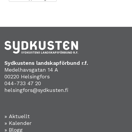
Sydkustens landskapförbund r.f.
Medelhavsgatan 14 A
00220 Helsingfors
044-733 47 20
helsingfors@sydkusten.fi
» Aktuellt
» Kalender
» Blogg