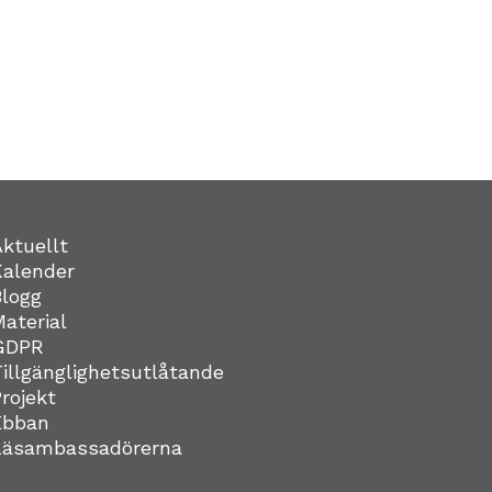
Aktuellt
Kalender
Blogg
Material
GDPR
Tillgänglighetsutlåtande
Projekt
Ebban
Läsambassadörerna