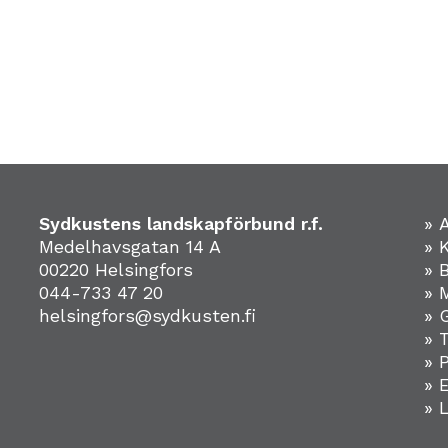
Sydkustens landskapförbund r.f.
» 
Medelhavsgatan 14 A
» 
00220 Helsingfors
» 
044-733 47 20
» 
helsingfors@sydkusten.fi
» 
» 
» 
»
» 