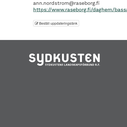
ann.nordstrom@raseborg.fi
https://www.raseborg.fi/daghem/bas
Beställ uppdateringslänk