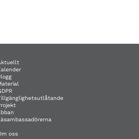
Aktuellt
Kalender
Blogg
Material
GDPR
Tillgänglighetsutlåtande
Projekt
Ebban
Läsambassadörerna
Om oss