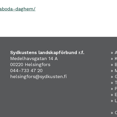
saboda-daghem/
Sydkustens landskapförbund r.f.
» 
Medelhavsgatan 14 A
» 
00220 Helsingfors
» 
044-733 47 20
» 
helsingfors@sydkusten.fi
» 
» 
» 
»
» 
» 