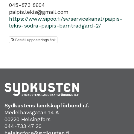
045-873 8604
paipis.lekis@gmail.com
https://www.sipoo.fi/sv/servicekanal/paipis-
lekis-sodra-paipis-barntradgard-2/
Beställ uppdateringslänk
Sydkustens landskapförbund r.f.
Medelhavsgatan 14 A
00220 Helsingfors
044-733 47 20
helsingfors@sydkusten.fi