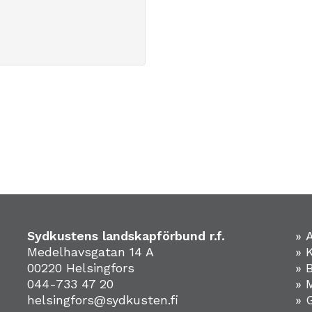
Sydkustens landskapförbund r.f.
» 
Medelhavsgatan 14 A
» 
00220 Helsingfors
» 
044-733 47 20
» 
helsingfors@sydkusten.fi
» 