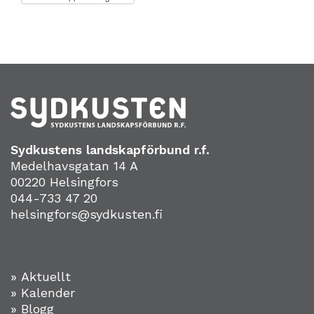
Sydkustens landskapförbund r.f.
Medelhavsgatan 14 A
00220 Helsingfors
044-733 47 20
helsingfors@sydkusten.fi
» Aktuellt
» Kalender
» Blogg