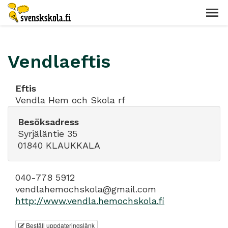
Vendlaeftis
Eftis
Vendla Hem och Skola rf
Besöksadress
Syrjäläntie 35
01840 KLAUKKALA
040-778 5912
vendlahemochskola@gmail.com
http://www.vendla.hemochskola.fi
Beställ uppdateringslänk