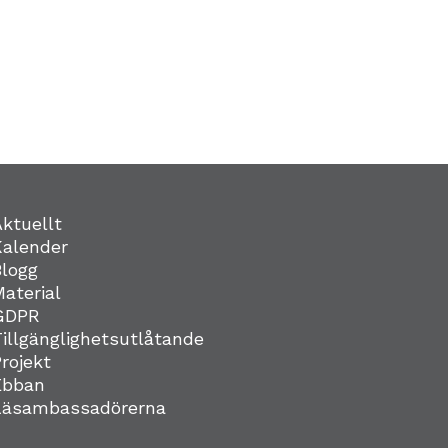
Aktuellt
Kalender
Blogg
Material
GDPR
Tillgänglighetsutlåtande
Projekt
Ebban
Läsambassadörerna