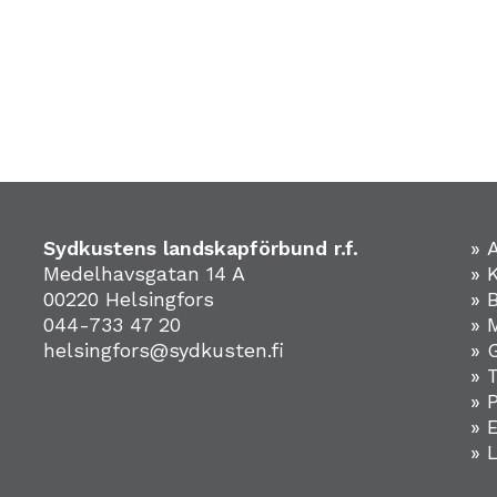
Sydkustens landskapförbund r.f.
» 
Medelhavsgatan 14 A
» 
00220 Helsingfors
» 
044-733 47 20
» 
helsingfors@sydkusten.fi
» 
» 
» 
»
» 