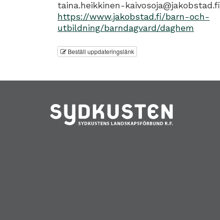
taina.heikkinen-kaivosoja@jakobstad.fi
https://www.jakobstad.fi/barn-och-
utbildning/barndagvard/daghem
Beställ uppdateringslänk