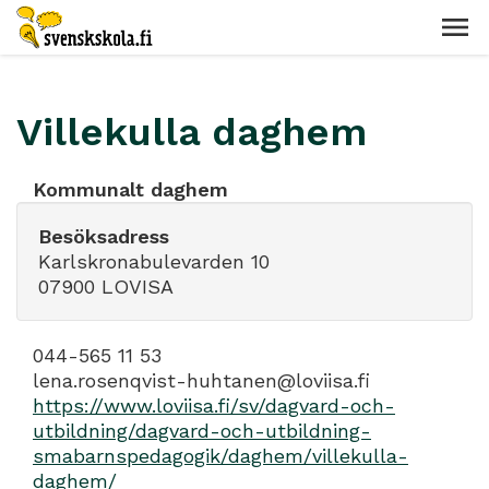
Villekulla daghem
Kommunalt daghem
Besöksadress
Karlskronabulevarden 10
07900 LOVISA
044-565 11 53
lena.rosenqvist-huhtanen@loviisa.fi
https://www.loviisa.fi/sv/dagvard-och-
utbildning/dagvard-och-utbildning-
smabarnspedagogik/daghem/villekulla-
daghem/