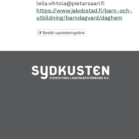
leila.vihtola@pietarsaari.fi
https://www.jakobstad.fi/barn-och-
utbildning/barndagvard/daghem
Beställ uppdateringslänk