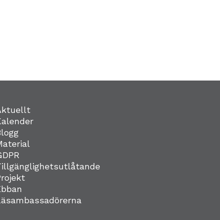
Aktuellt
Kalender
Blogg
Material
GDPR
Tillgänglighetsutlåtande
Projekt
Ebban
Läsambassadörerna