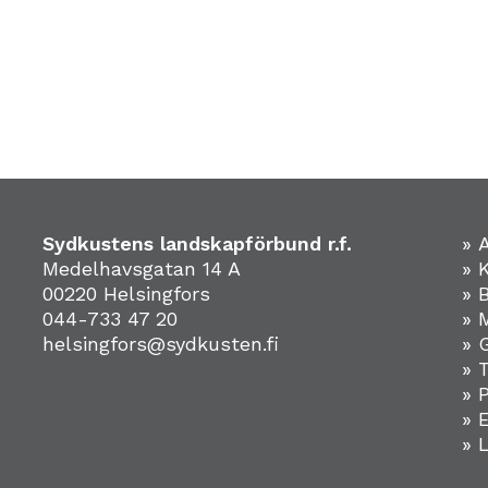
Sydkustens landskapförbund r.f.
» 
Medelhavsgatan 14 A
» 
00220 Helsingfors
» 
044-733 47 20
» 
helsingfors@sydkusten.fi
» 
» 
» 
»
» 