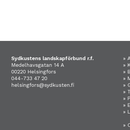
Sydkustens landskapförbund r.f.
» 
Medelhavsgatan 14 A
» 
00220 Helsingfors
» 
044-733 47 20
» 
helsingfors@sydkusten.fi
» 
» 
» 
»
» 
» 