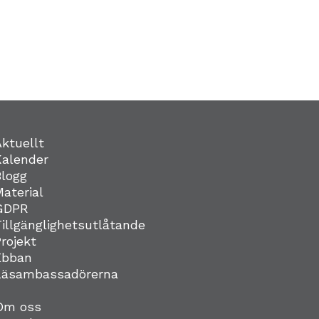
Aktuellt
Kalender
Blogg
Material
GDPR
Tillgänglighetsutlåtande
Projekt
Ebban
Läsambassadörerna
Om oss