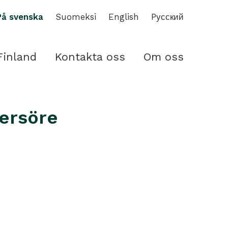
På svenska
Suomeksi
English
Pусский
Finland
Kontakta oss
Om oss
dersöre