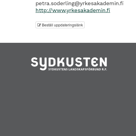
petra.soderling@yrkesakademin.fi
http://www.yrkesakademin.fi
Beställ uppdateringslänk