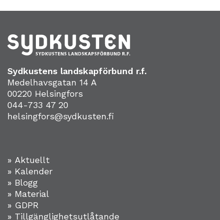
Sydkustens landskapförbund r.f.
Medelhavsgatan 14 A
00220 Helsingfors
044-733 47 20
helsingfors@sydkusten.fi
» Aktuellt
» Kalender
» Blogg
» Material
» GDPR
» Tillgänglighetsutlåtande