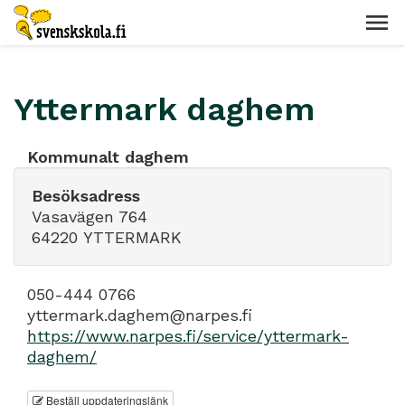
Yttermark daghem
Kommunalt daghem
Besöksadress
Vasavägen 764
64220 YTTERMARK
050-444 0766
yttermark.daghem@narpes.fi
https://www.narpes.fi/service/yttermark-
daghem/
Beställ uppdateringslänk