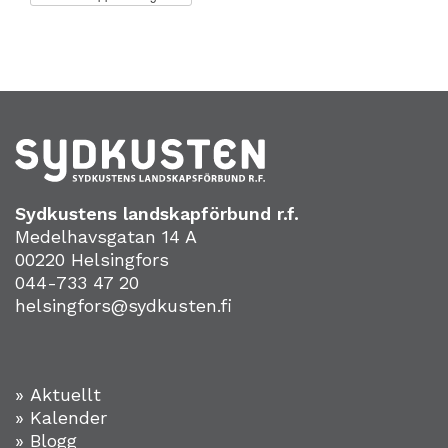
Sydkustens landskapförbund r.f.
Medelhavsgatan 14 A
00220 Helsingfors
044-733 47 20
helsingfors@sydkusten.fi
» Aktuellt
» Kalender
» Blogg