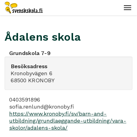
Ådalens skola
Grundskola 7-9
Besöksadress
Kronobyvägen 6
68500 KRONOBY
0403591896
sofia.renlund@kronoby.fi
https://www.kronoby.fi/sv/barn-and-
utbildning/grundlaeggande-utbildning/vara-
skolor/adalens-skola/