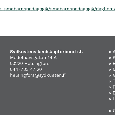
och_smabarnspedagogik/smabarnspedagogik/daghem/m
Sydkustens landskapförbund r.f.
» 
Medelhavsgatan 14 A
» 
00220 Helsingfors
» 
044-733 47 20
» 
helsingfors@sydkusten.fi
» 
» 
» 
»
» 
» 