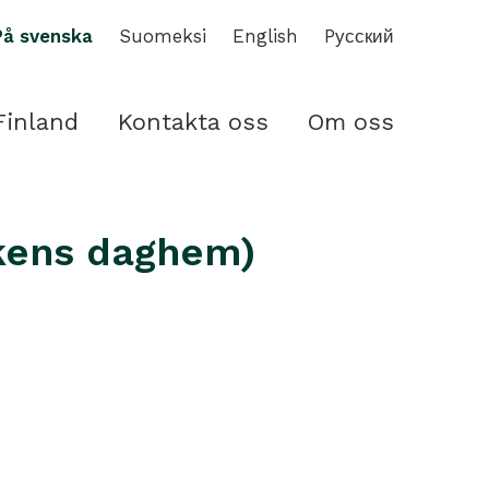
På svenska
Suomeksi
English
Pусский
Finland
Kontakta oss
Om oss
ckens daghem)