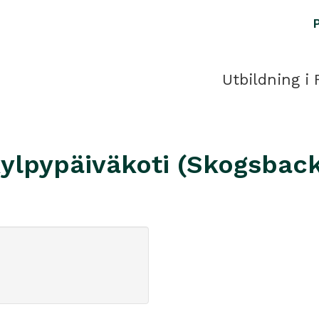
Utbildning i 
kylpypäiväkoti (Skogsba