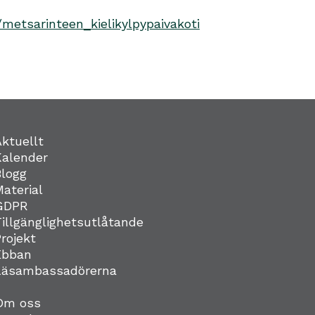
etsarinteen_kielikylpypaivakoti
Aktuellt
Kalender
Blogg
Material
GDPR
Tillgänglighetsutlåtande
Projekt
Ebban
Läsambassadörerna
Om oss