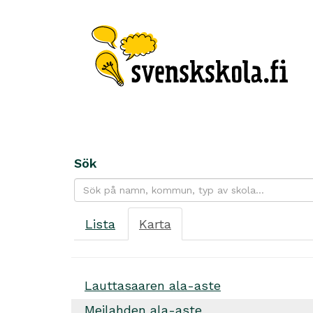
Sök
Lista
Karta
Lauttasaaren ala-aste
Meilahden ala-aste