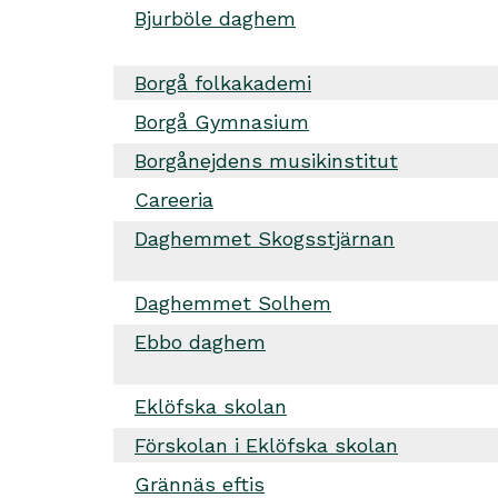
Bjurböle daghem
Borgå folkakademi
Borgå Gymnasium
Borgånejdens musikinstitut
Careeria
Daghemmet Skogsstjärnan
Daghemmet Solhem
Ebbo daghem
Eklöfska skolan
Förskolan i Eklöfska skolan
Grännäs eftis