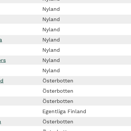
Nyland
Nyland
Nyland
a
Nyland
Nyland
ors
Nyland
Nyland
ad
Österbotten
Österbotten
Österbotten
Egentliga Finland
m
Österbotten