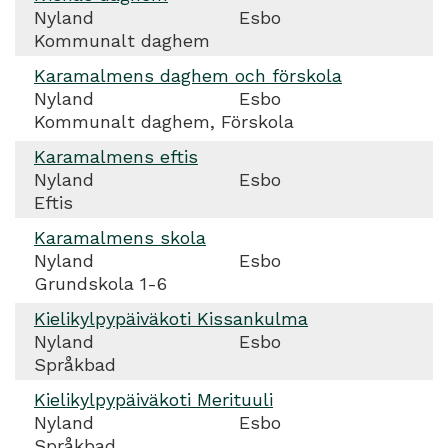
Nyland
Esbo
Kommunalt daghem
Karamalmens daghem och förskola
Nyland
Esbo
Kommunalt daghem, Förskola
Karamalmens eftis
Nyland
Esbo
Eftis
Karamalmens skola
Nyland
Esbo
Grundskola 1-6
Kielikylpypäiväkoti Kissankulma
Nyland
Esbo
Språkbad
Kielikylpypäiväkoti Merituuli
Nyland
Esbo
Språkbad