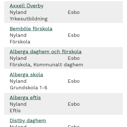
Axxell Överby
Nyland
Esbo
Yrkesutbildning
Bemböle förskola
Nyland
Esbo
Förskola
Alberga daghem och förskola
Nyland
Esbo
Förskola, Kommunalt daghem
Alberga skola
Nyland
Esbo
Grundskola 1-6
Alberga eftis
Nyland
Esbo
Eftis
Distby daghem
Nyland
Esbo