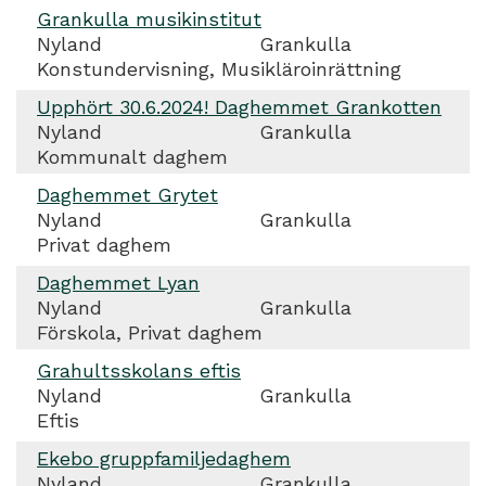
Grankulla musikinstitut
Nyland
Grankulla
Konstundervisning, Musikläroinrättning
Upphört 30.6.2024! Daghemmet Grankotten
Nyland
Grankulla
Kommunalt daghem
Daghemmet Grytet
Nyland
Grankulla
Privat daghem
Daghemmet Lyan
Nyland
Grankulla
Förskola, Privat daghem
Grahultsskolans eftis
Nyland
Grankulla
Eftis
Ekebo gruppfamiljedaghem
Nyland
Grankulla