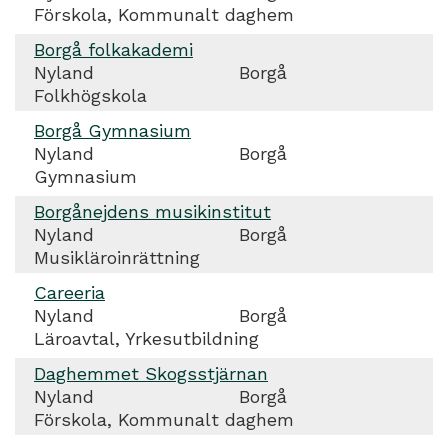
Förskola, Kommunalt daghem
Borgå folkakademi
Nyland
Borgå
Folkhögskola
Borgå Gymnasium
Nyland
Borgå
Gymnasium
Borgånejdens musikinstitut
Nyland
Borgå
Musikläroinrättning
Careeria
Nyland
Borgå
Läroavtal, Yrkesutbildning
Daghemmet Skogsstjärnan
Nyland
Borgå
Förskola, Kommunalt daghem