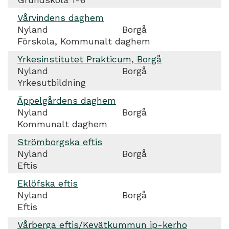
Vårvindens daghem
Nyland
Borgå
Förskola, Kommunalt daghem
Yrkesinstitutet Prakticum, Borgå
Nyland
Borgå
Yrkesutbildning
Äppelgårdens daghem
Nyland
Borgå
Kommunalt daghem
Strömborgska eftis
Nyland
Borgå
Eftis
Eklöfska eftis
Nyland
Borgå
Eftis
Vårberga eftis/Kevätkummun ip-kerho