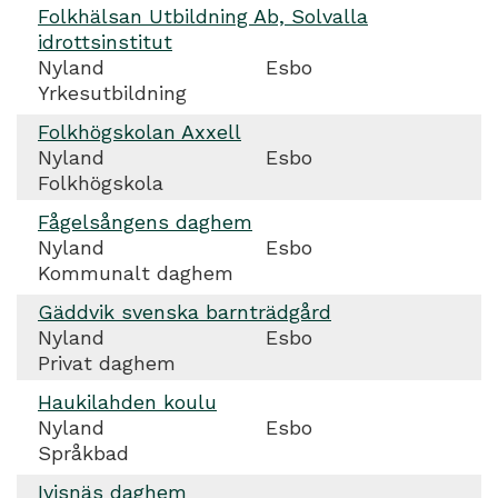
Folkhälsan Utbildning Ab, Solvalla
idrottsinstitut
Nyland
Esbo
Yrkesutbildning
Folkhögskolan Axxell
Nyland
Esbo
Folkhögskola
Fågelsångens daghem
Nyland
Esbo
Kommunalt daghem
Gäddvik svenska barnträdgård
Nyland
Esbo
Privat daghem
Haukilahden koulu
Nyland
Esbo
Språkbad
Ivisnäs daghem