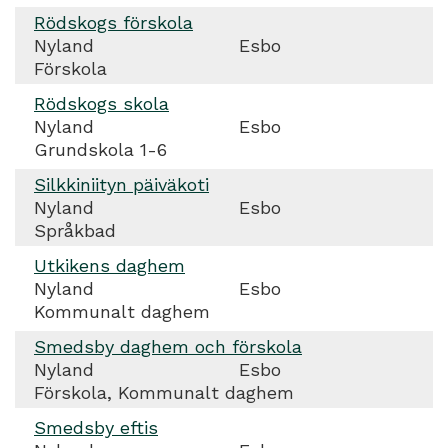
Rödskogs förskola
Nyland
Esbo
Förskola
Rödskogs skola
Nyland
Esbo
Grundskola 1-6
Silkkiniityn päiväkoti
Nyland
Esbo
Språkbad
Utkikens daghem
Nyland
Esbo
Kommunalt daghem
Smedsby daghem och förskola
Nyland
Esbo
Förskola, Kommunalt daghem
Smedsby eftis