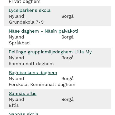
Privat daghem
Lyceiparkens skola
Nyland
Borgå
Grundskola 7-9
Näse daghem - Näsin päiväkoti
Nyland
Borgå
Språkbad
Pellinge gruppfamiljedaghem Lilla My
Nyland
Borgå
Kommunalt daghem
Sagobackens daghem
Nyland
Borgå
Förskola, Kommunalt daghem
Sannäs eftis
Nyland
Borgå
Eftis
Sannäs skola