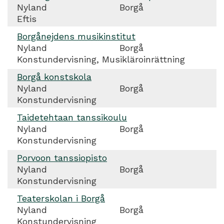
Nyland
Borgå
Eftis
Borgånejdens musikinstitut
Nyland
Borgå
Konstundervisning, Musikläroinrättning
Borgå konstskola
Nyland
Borgå
Konstundervisning
Taidetehtaan tanssikoulu
Nyland
Borgå
Konstundervisning
Porvoon tanssiopisto
Nyland
Borgå
Konstundervisning
Teaterskolan i Borgå
Nyland
Borgå
Konstundervisning