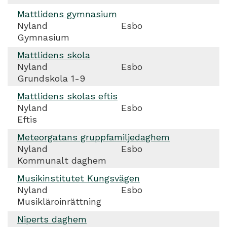
Mattlidens gymnasium
Nyland
Esbo
Gymnasium
Mattlidens skola
Nyland
Esbo
Grundskola 1-9
Mattlidens skolas eftis
Nyland
Esbo
Eftis
Meteorgatans gruppfamiljedaghem
Nyland
Esbo
Kommunalt daghem
Musikinstitutet Kungsvägen
Nyland
Esbo
Musikläroinrättning
Niperts daghem