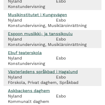
Nyland
Esbo
Konstundervisning
Musikinstitutet i Kungsvägen
Nyland
Esbo
Konstundervisning, Musikläroinrättning
Espoon musiikki- ja tanssikoulu
Nyland
Esbo
Konstundervisning, Musikläroinrättning
Ebuf teaterskola
Nyland
Esbo
Konstundervisning
Västerledens språkbad i Hagalund
Nyland
Esbo
Förskola, Privat daghem, Språkbad
Askbackens daghem
Nyland
Esbo
Kommunalt daghem